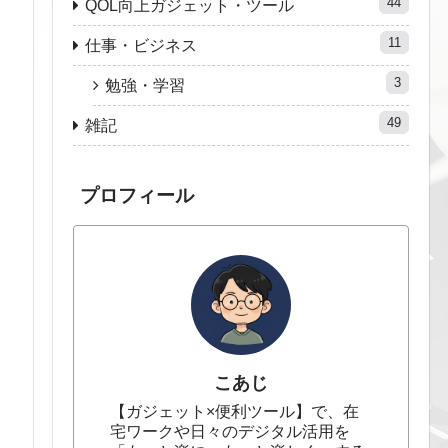
44
QOL向上ガジェット・ツール
11
仕事・ビジネス
3
勉強・学習
49
雑記
よ
プロフィール
こあじ
【ガジェット×便利ツール】で、在
宅ワークや日々のデジタル活用を