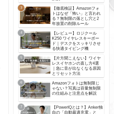
【徹底検証】Amazonフォ
トはなぜ「怖い」と言われ
る？無制限の落とし穴と2
年放置の削除ルール
【レビュー】ロジクール
に
K250 ワイヤレスキーボー
ド｜デスクをスッキリさせ
る快適タイピング機
【片方聞こえない】ワイヤ
レスイヤホンの直し方4選
｜急に音が出なくなる原因
話
とリセット方法
Amazonフォトは無制限じ
ゃない？写真は容量無制限
の仕組みと注意点を解説
【PowerIQとは？】Anker独
自の「自動最適充電」と