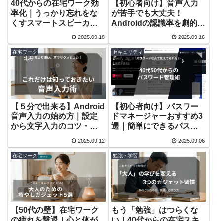
40代からの在宅ワーク効
【初心者向け】音声入力
率化｜うっかり忘れをな
が苦手でも大丈夫！
くすスマートスピーカー
Androidの認識率を劇的に
活用術
上げる話し方のコツとNG
2025.09.18
2025.09.16
例
在宅ワーク
セキュリティ
【５分で出来る】Android
【初心者向け】パスワー
音声入力の始め方｜設定
ドマネージャーおすすめ3
から文字入力のコツ・使
選｜簡単にできるパスワ
い方まで
ード管理方法
2025.09.12
2025.09.06
在宅ワーク
勉強・学習
【50代の壁】在宅ワーク
もう「勉強」はつらくな
の疲れを撃退！心と体が
い！40代からの在宅スキ