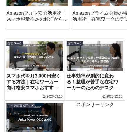
Amazonフォト安心活用術｜
Amazonプライム会員の特
スマホ容量不足の解消から削
活用術｜在宅ワークのデジ
除ルールまで
ルライフを変えるロードマ
プ
在宅ワーク
在宅ワーク
スマホ代を月3,000円安く
仕事効率が劇的に変わ
する方法｜在宅ワーカー
る！整理が苦手な在宅ワ
向け格安スマホおすすめ4
ーカーのためのデスク片
選
付けグッズ5選
2026.03.10
2025.12.13
スポンサーリンク
スマホ快適化グッズ