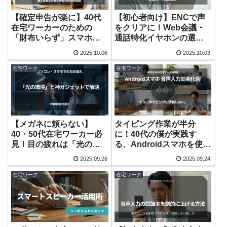
【確定申告が楽に】40代
【初心者向け】ENCで声
在宅ワーカーのための
をクリアに！Web会議・
「財布いらず」スマホ決
通話特化イヤホンの選び
済入門
方
2025.10.06
2025.10.03
在宅ワーク
在宅ワーク
【メガネに頼らない】
タイピング作業が半分
40・50代在宅ワーカー必
に！40代の僕が実践す
見！目の疲れは「光の環
る、Androidスマホを使っ
境」と神ガジェットで解
た音声入力効率化術
2025.09.26
2025.09.24
決
在宅ワーク
在宅ワーク