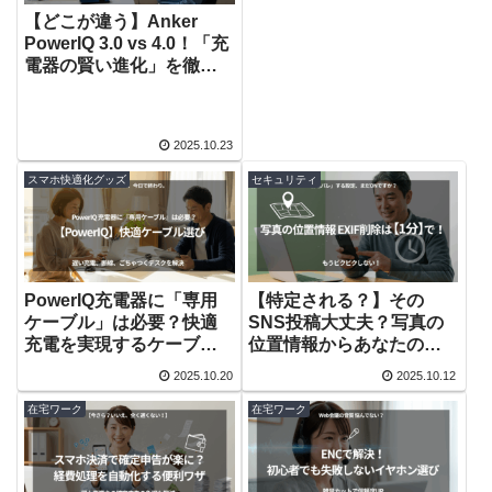
【どこが違う】Anker
PowerIQ 3.0 vs 4.0！「充
電器の賢い進化」を徹底
比較
2025.10.23
スマホ快適化グッズ
セキュリティ
PowerIQ充電器に「専用
【特定される？】その
ケーブル」は必要？快適
SNS投稿大丈夫？写真の
充電を実現するケーブル
位置情報からあなたの自
選びの心得
宅がバレるかも
2025.10.20
2025.10.12
在宅ワーク
在宅ワーク