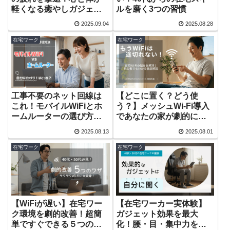
軽くなる癒やしガジェッ
ルを磨く3つの習慣
ト5選
2025.09.04
2025.08.28
在宅ワーク
在宅ワーク
工事不要のネット回線は
【どこに置く？どう使
これ！モバイルWiFiとホ
う？】メッシュWi-Fi導入
ームルーターの選び方を
であなたの家が劇的に変
解説
わる具体的なコツと活用
2025.08.13
2025.08.01
術
在宅ワーク
在宅ワーク
【WiFiが遅い】在宅ワー
【在宅ワーカー実体験】
ク環境を劇的改善！超簡
ガジェット効果を最大
単ですぐできる５つの対
化！腰・目・集中力を守