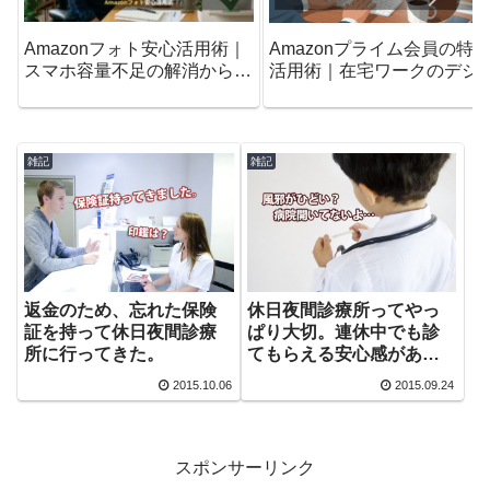
Amazonフォト安心活用術｜
Amazonプライム会員の特
スマホ容量不足の解消から削
活用術｜在宅ワークのデジ
除ルールまで
ルライフを変えるロードマ
プ
雑記
雑記
返金のため、忘れた保険
休日夜間診療所ってやっ
証を持って休日夜間診療
ぱり大切。連休中でも診
所に行ってきた。
てもらえる安心感があっ
た。
2015.10.06
2015.09.24
スポンサーリンク