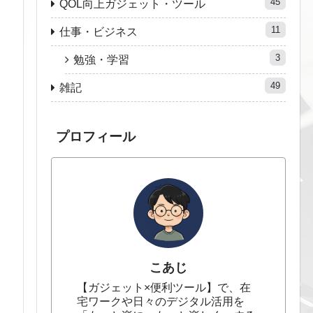
45
QOL向上ガジェット・ツール
11
仕事・ビジネス
3
勉強・学習
49
雑記
プロフィール
こあじ
【ガジェット×便利ツール】で、在
宅ワークや日々のデジタル活用を