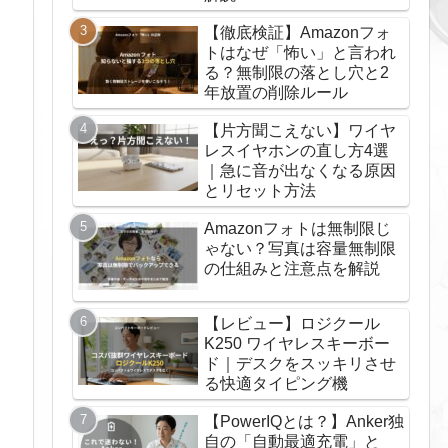
【徹底検証】Amazonフォ
トはなぜ「怖い」と言われ
る？無制限の落とし穴と2
年放置の削除ルール
【片方聞こえない】ワイヤ
レスイヤホンの直し方4選
｜急に音が出なくなる原因
とリセット方法
Amazonフォトは無制限じ
ゃない？写真は容量無制限
の仕組みと注意点を解説
【レビュー】ロジクール
K250 ワイヤレスキーボー
ド｜デスクをスッキリさせ
る快適タイピング機
【PowerIQとは？】Anker独
自の「自動最適充電」と