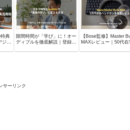
の特典
隙間時間が「学び」に！オー
【Bose監修】Master B
デジタ
ディブルを徹底解説｜登録・
MAXレビュー｜50代在
ドマッ
活用・解約の疑問をまとめて
ーカーが驚いた「疲れ
解決
入感」
ンサーリンク