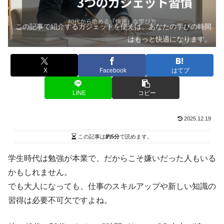
この記事で紹介するガジェットを使えば、あなたの学びの時間
はもっと快適になります。
X
Facebook
はてブ
LINE
コピー
2025.12.19
この記事は
約5分
で読めます。
学生時代は勉強が本業で、だからこそ嫌いだった人もいる
かもしれません。
でも大人になっても、仕事のスキルアップや新しい知識の
習得は必要不可欠ですよね。