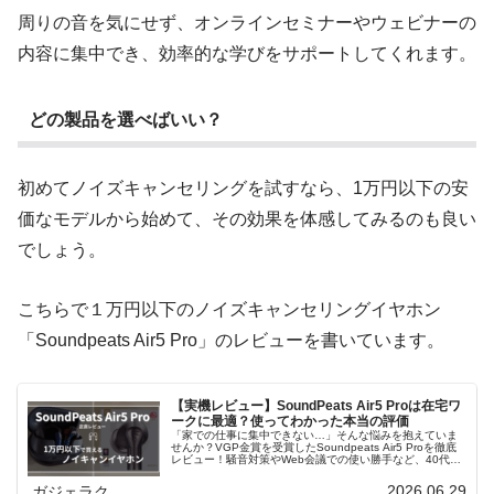
周りの音を気にせず、オンラインセミナーやウェビナーの
内容に集中でき、効率的な学びをサポートしてくれます。
どの製品を選べばいい？
初めてノイズキャンセリングを試すなら、1万円以下の安
価なモデルから始めて、その効果を体感してみるのも良い
でしょう。
こちらで１万円以下のノイズキャンセリングイヤホン
「Soundpeats Air5 Pro」のレビューを書いています。
【実機レビュー】SoundPeats Air5 Proは在宅ワ
ークに最適？使ってわかった本当の評価
「家での仕事に集中できない…」そんな悩みを抱えていま
せんか？VGP金賞を受賞したSoundpeats Air5 Proを徹底
レビュー！騒音対策やWeb会議での使い勝手など、40代在
宅ワーカー目線で本音を語ります。
2026.06.29
ガジェラク