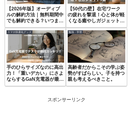
【2026年版】オーディブ
【50代の壁】在宅ワーク
ルの解約方法｜無料期間中
の疲れを撃退！心と体が軽
でも解約できる？いつまで
くなる癒やしガジェット5
聴ける？
選
スマホ快適化グッズ
勉強・学習
手のひらサイズなのに高出
高齢者だからこその学ぶ姿
力！「重いデカい」にさよ
勢がすばらしい。子を持つ
ならするGaN充電器が最高
親も考えるべきこと。
に快適なワケ
スポンサーリンク