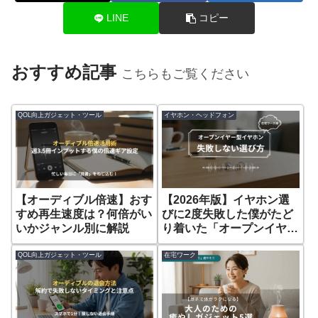
LINE
コピー
おすすめ記事
こちらもご覧ください
QOL向上ガジェット・ツール
イヤホン・ヘッドフォン
【オーディブル倍速】おす
【2026年版】イヤホン選
すめ再生速度は？何倍がい
びに2度失敗した僕がたど
いかジャンル別に解説
り着いた「オープンイヤー
型」の選び方
QOL向上ガジェット・ツール
在宅ワーク