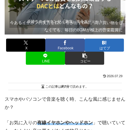
今あるイヤホンの実力を120％引き出すDAC。高い買い物をし
なくても、毎日のBGMが極上の音楽鑑賞に
X
Facebook
はてブ
LINE
コピー
2026.07.29
この記事は
約7分
で読めます。
スマホやパソコンで音楽を聴く時、こんな風に感じません
か？
「お気に入りの
有線イヤホンやヘッドホン
」で聴いていて