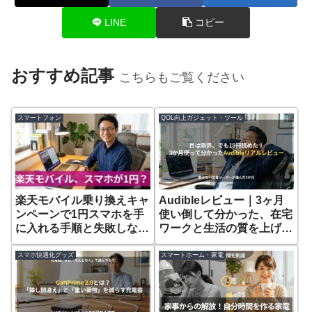
LINE
コピー
おすすめ記事
こちらもご覧ください
スマートフォン
QOL向上ガジェット・ツール
楽天モバイル乗り換えキャ
Audibleレビュー｜3ヶ月
ンペーンで1円スマホを手
使い倒して分かった、在宅
に入れる手順と失敗しない
ワークと生活の質を上げる
やり方
活用術
スマホ快適化グッズ
スマートホーム・家電