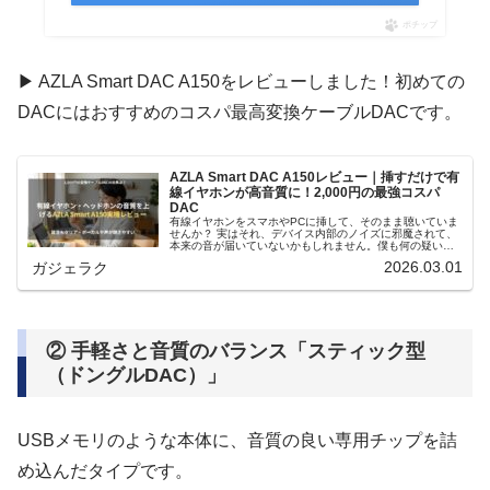
ポチップ
▶ AZLA Smart DAC A150をレビューしました！初めての
DACにはおすすめのコスパ最高変換ケーブルDACです。
AZLA Smart DAC A150レビュー｜挿すだけで有
線イヤホンが高音質に！2,000円の最強コスパ
DAC
有線イヤホンをスマホやPCに挿して、そのまま聴いていま
せんか？ 実はそれ、デバイス内部のノイズに邪魔されて、
本来の音が届いていないかもしれません。僕も何の疑いも
なくそうしていました。そんな僕が知ってしまったのが、
2026.03.01
ガジェラク
この「AZLA Smart …
② 手軽さと音質のバランス「スティック型
（ドングルDAC）」
USBメモリのような本体に、音質の良い専用チップを詰
め込んだタイプです。