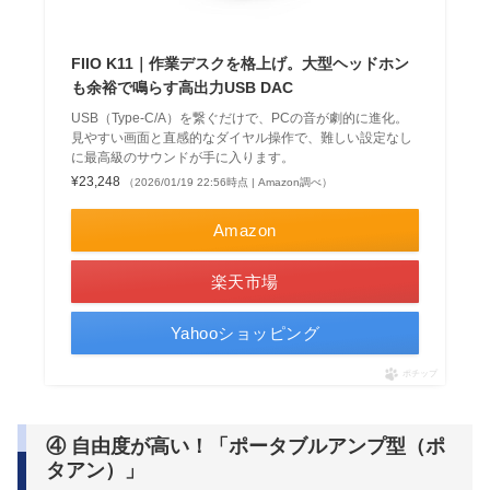
FIIO K11｜作業デスクを格上げ。大型ヘッドホン
も余裕で鳴らす高出力USB DAC
USB（Type-C/A）を繋ぐだけで、PCの音が劇的に進化。
見やすい画面と直感的なダイヤル操作で、難しい設定なし
に最高級のサウンドが手に入ります。
¥23,248
（2026/01/19 22:56時点 | Amazon調べ）
Amazon
楽天市場
Yahooショッピング
ポチップ
④ 自由度が高い！「ポータブルアンプ型（ポ
タアン）」