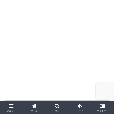
【片方聞こえない】ワイヤレスイヤホン
の直し方4選｜急に音が出なくなる原因と
メニュー
ホーム
検索
トップ
サイドバー