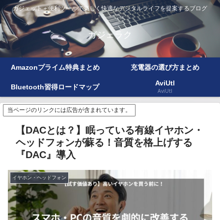
ガジェット＋便利ツールで楽しく快適なデジタルライフを提案するブログ
ガジェラク
Amazonプライム特典まとめ
充電器の選び方まとめ
AviUtl
Bluetooth習得ロードマップ
AviUtl
当ページのリンクには広告が含まれています。
【DACとは？】眠っている有線イヤホン・
ヘッドフォンが蘇る！音質を格上げする
『DAC』導入
イヤホン・ヘッドフォン