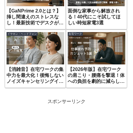
【GaNPrime 2.0とは？】
面倒な家事から解放され
挿し間違えのストレスな
る！40代にこそ試してほ
し！最新技術でデスクが劇
しい時短家電3選
的に変わる理由
イヤホン・ヘッドフォン
在宅ワーク
【消雑音】在宅ワークの集
【2026年版】在宅ワーク
中力を最大化！後悔しない
の肩こり・腰痛を撃退！体
ノイズキャンセリングイヤ
への負担を劇的に減らし効
ホン選び5つの極意
率化するガジェット5選
スポンサーリンク