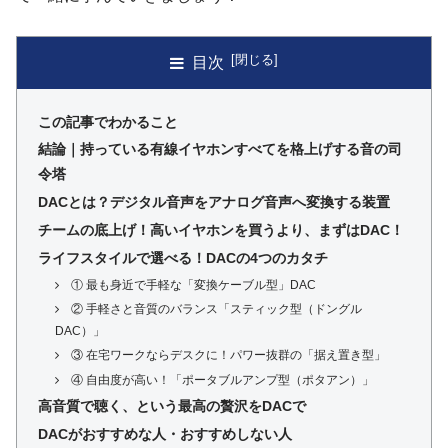
目次
この記事でわかること
結論｜持っている有線イヤホンすべてを格上げする音の司
令塔
DACとは？デジタル音声をアナログ音声へ変換する装置
チームの底上げ！高いイヤホンを買うより、まずはDAC！
ライフスタイルで選べる！DACの4つのカタチ
① 最も身近で手軽な「変換ケーブル型」DAC
② 手軽さと音質のバランス「スティック型（ドングル
DAC）」
③ 在宅ワークならデスクに！パワー抜群の「据え置き型」
④ 自由度が高い！「ポータブルアンプ型（ポタアン）」
高音質で聴く、という最高の贅沢をDACで
DACがおすすめな人・おすすめしない人