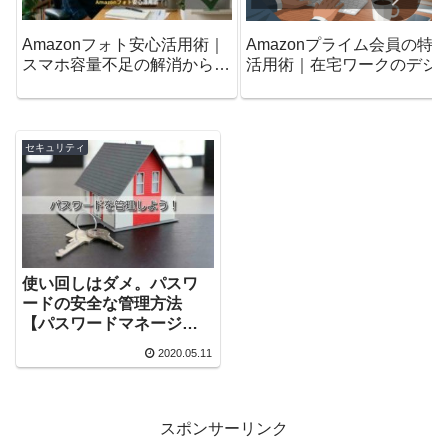
Amazonフォト安心活用術｜
Amazonプライム会員の特
スマホ容量不足の解消から削
活用術｜在宅ワークのデジ
除ルールまで
ルライフを変えるロードマ
プ
セキュリティ
使い回しはダメ。パスワ
ードの安全な管理方法
【パスワードマネージャ
ー】
2020.05.11
スポンサーリンク