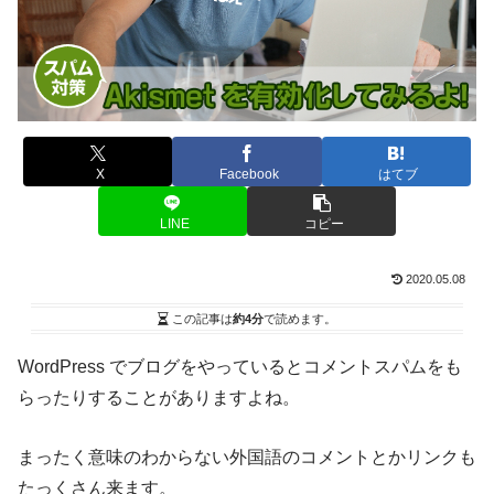
X
Facebook
はてブ
LINE
コピー
2020.05.08
この記事は
約4分
で読めます。
WordPress でブログをやっているとコメントスパムをも
らったりすることがありますよね。
まったく意味のわからない外国語のコメントとかリンクも
たっくさん来ます。