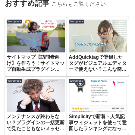
おすすめ記事
こちらもご覧ください
Wordpress
Wordpress
サイトマップ【訪問者向
AddQuicktagで登録した
け】を作ろう！サイトマッ
タグがビジュアルエディタ
プ自動生成プラグイン
ーで使えない？こんな簡単
「PS Auto Sitemap」の設
なことでした。
定方法。
Wordpress
Wordpress
メンテナンスが終わらな
Simplicityで新着・人気記
い？プラグインの一括更新
事ウィジェットを使って意
で見たこともないメッセー
図したランキングになって
ジが。
いなかった理由。