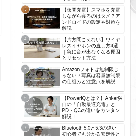
【夜間充電】スマホを充電
しながら寝るのはダメ？ア
ンドロイドの設定や対策を
解説
【片方聞こえない】ワイヤ
レスイヤホンの直し方4選
｜急に音が出なくなる原因
とリセット方法
Amazonフォトは無制限じ
ゃない？写真は容量無制限
の仕組みと注意点を解説
【PowerIQとは？】Anker独
自の「自動最適充電」と
PD・QCの違いをカンタン
解説！
Bluetooth 5.0と5.3の違い｜
初心者でも分かる安定性と