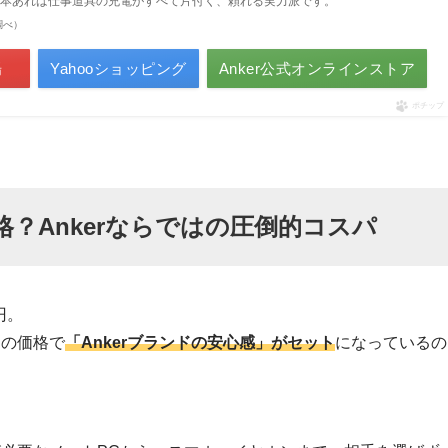
1本あれば仕事道具の充電がすべて片付く、頼れる実力派です。
n調べ）
場
Yahooショッピング
Anker公式オンラインストア
ポチップ
格？Ankerならではの圧倒的コスパ
円。
この価格で
「Ankerブランドの安心感」がセット
になっているの