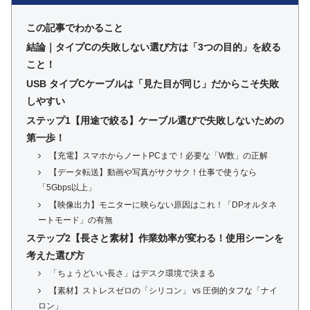
この記事でわかること
結論｜タイプCの失敗しない選び方は「3つの目的」を絞る
こと！
USB タイプCケーブルは「見た目が同じ」だからこそ失敗
しやすい
ステップ1【用途で絞る】ケーブル選びで失敗しないための
第一歩！
【充電】スマホからノートPCまで！必要な「W数」の正解
【データ転送】動画や写真がサクサク！仕事で使うなら
「5Gbps以上」
【映像出力】モニターに映らない原因はこれ！「DPオルタネ
ートモード」の有無
ステップ2【長さと素材】作業効率が変わる！使用シーンを
考えた選び方
「ちょうどいい長さ」はデスク環境で決まる
【素材】ストレスゼロの「シリコン」 vs 圧倒的タフな「ナイ
ロン」