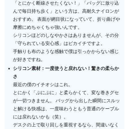
「とにかく断線させたくない！」「バッグに放り込
んで毎日持ち歩く」という方は、高耐久ナイロンが
おすすめ。 表面が網目状になっていて、折り曲げや
摩擦にめちゃくちゃ強いんです。
シリコンほどのしなやかさはありませんが、その分
「守られている安心感」はピカイチですよ。
手触りも布のような感触で僕は引っかからない感じ
が好きですね。
シリコン素材：一度使うと戻れない！驚きの柔らか
さ
最近の僕のイチオシはこれ。
とにかく「ぷにぷに」と柔らかくて、変な巻きグセ
が一切つきません。 バッグから出した瞬間にスルッ
と解ける快感は、一度味わうともう普通のケーブル
には戻れないかも（笑）。
デスクの上で取り回しを重視するなら、間違いなく