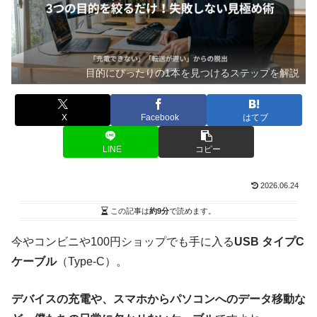
目的にぴったりの1本を見つけるステップを解説
X
Facebook
はてブ
LINE
コピー
2026.06.24
この記事は
約9分
で読めます。
今やコンビニや100円ショップでも手に入る
USB タイプC
ケーブル
（Type-C）。
デバイスの充電や、スマホからパソコンへのデータ移動な