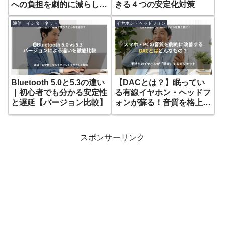
への負担を劇的に減らし効
きる４つの安定化対策
率化するガジェット5選
通信・インターネット
イヤホン・ヘッドフォン
Bluetooth 5.0と5.3の違い
【DACとは？】眠ってい
｜初心者でも分かる安定性
る有線イヤホン・ヘッドフ
と遅延【バージョン比較】
ォンが蘇る！音質を格上げ
する『DAC』導入
スポンサーリンク