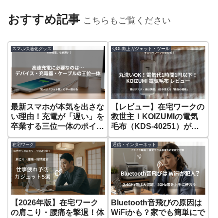
おすすめ記事
こちらもご覧ください
スマホ快適化グッズ
QOL向上ガジェット・ツール
最新スマホが本気を出さな
【レビュー】在宅ワークの
い理由！充電が「遅い」を
救世主！KOIZUMIの電気
卒業する三位一体のポイン
毛布（KDS-40251）が冬
ト
の寒さ対策に最適な理由
在宅ワーク
通信・インターネット
【2026年版】在宅ワーク
Bluetooth音飛びの原因は
の肩こり・腰痛を撃退！体
WiFiかも？家でも簡単にで