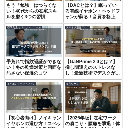
もう「勉強」はつらくな
【DACとは？】眠ってい
い！40代からの在宅スキ
る有線イヤホン・ヘッドフ
ルを磨く3つの習慣
ォンが蘇る！音質を格上げ
する『DAC』導入
QOL向上ガジェット・ツール
スマホ快適化グッズ
手荒れで指紋認証ができな
【GaNPrime 2.0とは？】
い！冬の乾燥対策と画面を
挿し間違えのストレスな
汚さない保湿のコツ
し！最新技術でデスクが劇
的に変わる理由
イヤホン・ヘッドフォン
在宅ワーク
【初心者向け】ノイキャン
【2026年版】在宅ワーク
イヤホンの選び方！スペッ
の肩こり・腰痛を撃退！体