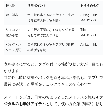
持ち物
活用ポイント
おすすめタグ
鍵・財布
毎日持ち歩くものに付けて、出か
AirTag、Tile、
ける直前の探し物を防ぐ
MAMORIO
リモコン・
よく行方不明になる物をタグで鳴
Tile、
家の小物
らしてすぐに見つける
MAMORIO
バッグ・パ
置き忘れやすい物をアプリで最後
AirTag、Tile
ソコン周辺
の場所を確認
表を参考にすると、タグを付ける場所や使い方が一目でわ
かります。
特に外出時に財布やバッグを置き忘れた場合も、アプリで
最後に確認した場所をチェックできるので安心です。
スマートタグは、日常のちょっとしたストレスを減らす
デ
ジタルのお助けアイテム
として、使い方次第で非常に頼り