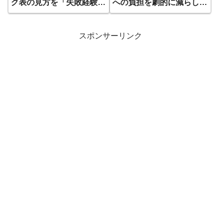
ク表の見方を「失敗経験
への負担を劇的に減らし効
者」が3点に絞って解説
率化するガジェット5選
スポンサーリンク