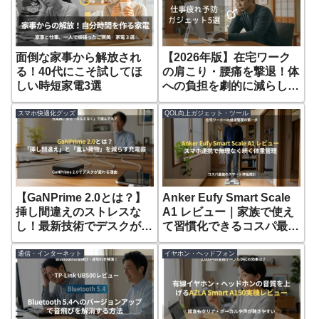
面倒な家事から解放され
【2026年版】在宅ワーク
る！40代にこそ試してほ
の肩こり・腰痛を撃退！体
しい時短家電3選
への負担を劇的に減らし効
率化するガジェット5選
スマホ快適化グッズ
QOL向上ガジェット・ツール
【GaNPrime 2.0とは？】
Anker Eufy Smart Scale
挿し間違えのストレスな
A1 レビュー｜家族で使え
し！最新技術でデスクが劇
て習慣化できるコスパ最強
的に変わる理由
の体組成計
通信・インターネット
イヤホン・ヘッドフォン