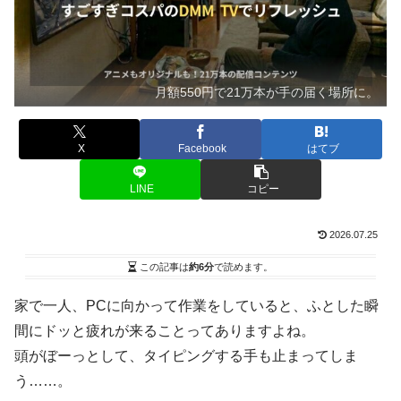
月額550円で21万本が手の届く場所に。
X
Facebook
はてブ
LINE
コピー
2026.07.25
この記事は
約6分
で読めます。
家で一人、PCに向かって作業をしていると、ふとした瞬
間にドッと疲れが来ることってありますよね。
頭がぼーっとして、タイピングする手も止まってしま
う……。