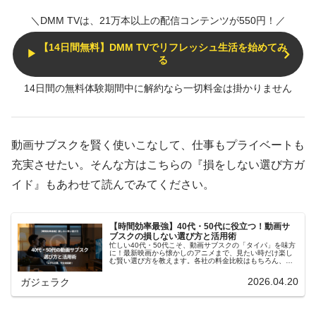
＼DMM TVは、21万本以上の配信コンテンツが550円！／
【14日間無料】DMM TVでリフレッシュ生活を始めてみ
▶
る
14日間の無料体験期間中に解約なら一切料金は掛かりません
動画サブスクを賢く使いこなして、仕事もプライベートも
充実させたい。そんな方はこちらの『損をしない選び方ガ
イド』もあわせて読んでみてください。
【時間効率最強】40代・50代に役立つ！動画サ
ブスクの損しない選び方と活用術
忙しい40代・50代こそ、動画サブスクの「タイパ」を味方
に！最新映画から懐かしのアニメまで、見たい時だけ楽し
む賢い選び方を教えます。各社の料金比較はもちろん、解
約し忘れを防ぐ注意点や、テレビの大画面で楽しむ設定方
法も。損をせず、毎日の生活をワンランクアップさせたい
2026.04.20
ガジェラク
方は必見です。