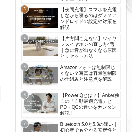
【夜間充電】スマホを充電
しながら寝るのはダメ？ア
ンドロイドの設定や対策を
解説
【片方聞こえない】ワイヤ
レスイヤホンの直し方4選
｜急に音が出なくなる原因
とリセット方法
Amazonフォトは無制限じ
ゃない？写真は容量無制限
の仕組みと注意点を解説
【PowerIQとは？】Anker独
自の「自動最適充電」と
PD・QCの違いをカンタン
解説！
Bluetooth 5.0と5.3の違い｜
初心者でも分かる安定性と