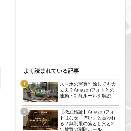
く
よく読まれている記事
スマホの写真削除しても大
丈夫？Amazonフォトとの
連動・削除ルールを解説
【徹底検証】Amazonフォ
トはなぜ「怖い」と言われ
る？無制限の落とし穴と2
年放置の削除ルール