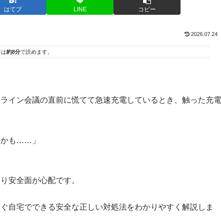
はてブ
LINE
コピー
2026.07.24
事は
約8分
で読めます。
ンライン会議の直前に慌てて急速充電しているとき、触った充
うかも……」
より安全面が心配です。
すぐ自宅でできる安全な正しい対処法をわかりやすく解説しま