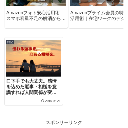
Amazonフォト安心活用術｜
Amazonプライム会員の特
スマホ容量不足の解消から削
活用術｜在宅ワークのデジ
除ルールまで
ルライフを変えるロードマ
プ
雑記
口下手でも大丈夫。感情
を込めた返事・相槌を意
識すれば人間関係が変わ
ってくる。
2016.05.21
スポンサーリンク