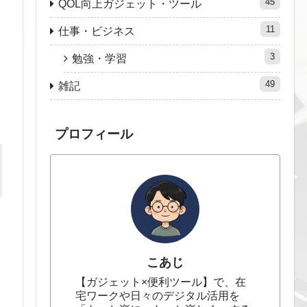
45
QOL向上ガジェット・ツール
11
仕事・ビジネス
3
勉強・学習
49
雑記
プロフィール
こあじ
【ガジェット×便利ツール】で、在
宅ワークや日々のデジタル活用を