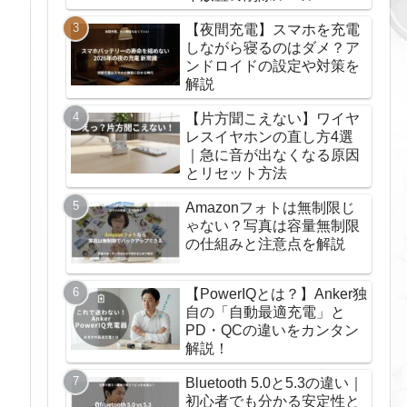
【夜間充電】スマホを充電
しながら寝るのはダメ？ア
ンドロイドの設定や対策を
解説
【片方聞こえない】ワイヤ
レスイヤホンの直し方4選
｜急に音が出なくなる原因
とリセット方法
Amazonフォトは無制限じ
ゃない？写真は容量無制限
の仕組みと注意点を解説
【PowerIQとは？】Anker独
自の「自動最適充電」と
PD・QCの違いをカンタン
解説！
Bluetooth 5.0と5.3の違い｜
初心者でも分かる安定性と