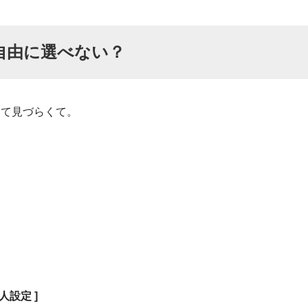
を自由に選べない？
くて見づらくて。
設定 ]