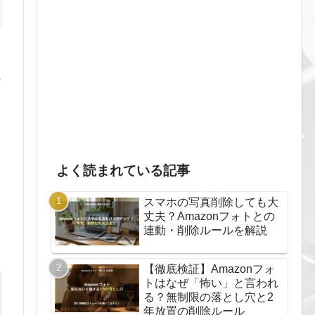
一
の
よく読まれている記事
スマホの写真削除しても大
丈夫？Amazonフォトとの
連動・削除ルールを解説
【徹底検証】Amazonフォ
トはなぜ「怖い」と言われ
る？無制限の落とし穴と2
年放置の削除ルール