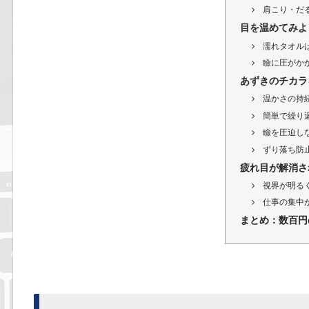
肩こり・だ
目を温めてみよ
濡れタオル
瞼に圧がか
あずきのチカラ
温かさの持
簡単で繰り
瞼を圧迫し
ずり落ち防
疲れ目が解消さ
視界が明る
仕事の集中
まとめ：数百円