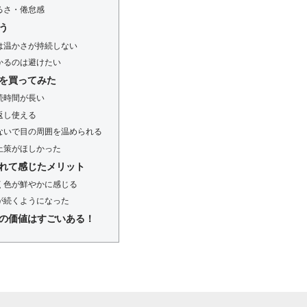
るさ・倦怠感
う
は温かさが持続しない
かるのは避けたい
を買ってみた
続時間が長い
返し使える
ないで目の周囲を温められる
止策がほしかった
れて感じたメリット
く色が鮮やかに感じる
が続くようになった
の価値はすごいある！