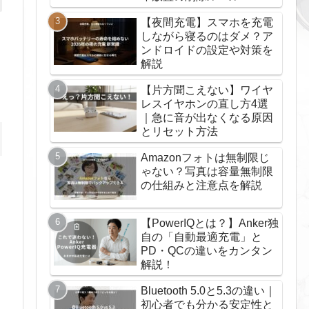
【夜間充電】スマホを充電
しながら寝るのはダメ？ア
ンドロイドの設定や対策を
解説
【片方聞こえない】ワイヤ
レスイヤホンの直し方4選
｜急に音が出なくなる原因
とリセット方法
Amazonフォトは無制限じ
ゃない？写真は容量無制限
の仕組みと注意点を解説
【PowerIQとは？】Anker独
自の「自動最適充電」と
PD・QCの違いをカンタン
し
解説！
Bluetooth 5.0と5.3の違い｜
初心者でも分かる安定性と