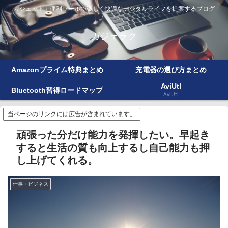
ガジェット＋便利ツールで楽しく快適なデジタルライフを提案するブログ
ガジェラク
Amazonプライム特典まとめ
充電器の選び方まとめ
AviUtl
Bluetooth習得ロードマップ
AviUtl
当ページのリンクには広告が含まれています。
頑張った分だけ能力を発揮したい。早起き
すると生活の質も向上するし自己能力も押
し上げてくれる。
仕事・ビジネス