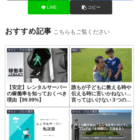
LINE
コピー
おすすめ記事
こちらもご覧ください
サイト・ブログ運営
雑記
誰もが子どもに教える時や
【安定】レンタルサーバー
伝える時に言いかねない…
の稼働率を知っておくべき
言ってはいけない３つの言
理由【99.99%】
葉。
サイト・ブログ運営
サイト・ブログ運営