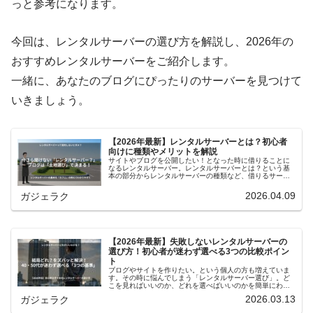
っと参考になります。
今回は、レンタルサーバーの選び方を解説し、2026年の
おすすめレンタルサーバーをご紹介します。
一緒に、あなたのブログにぴったりのサーバーを見つけて
いきましょう。
【2026年最新】レンタルサーバーとは？初心者
向けに種類やメリットを解説
サイトやブログを公開したい！となった時に借りることに
なるレンタルサーバー。レンタルサーバーとは？という基
本の部分からレンタルサーバーの種類など、借りるサーバ
ーを決める前に基礎となる部分を復習しておきましょう。
2026.04.09
ガジェラク
【2026年最新】失敗しないレンタルサーバーの
選び方！初心者が迷わず選べる3つの比較ポイン
ト
ブログやサイトを作りたい。という個人の方も増えていま
す。その時に悩んでしまう「レンタルサーバー選び」。ど
こを見ればいいのか、どれを選べばいいのかを簡単にわか
りやすく解説しました。自分に合ったレンタルサーバー選
2026.03.13
ガジェラク
びの参考にしてください。