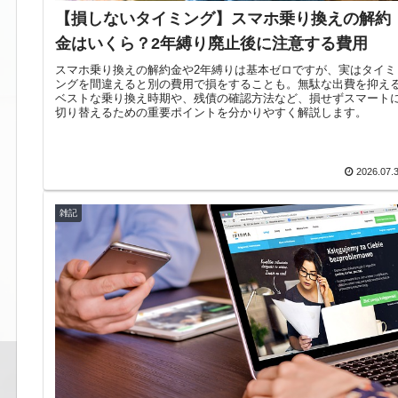
【損しないタイミング】スマホ乗り換えの解約
金はいくら？2年縛り廃止後に注意する費用
スマホ乗り換えの解約金や2年縛りは基本ゼロですが、実はタイミ
ングを間違えると別の費用で損をすることも。無駄な出費を抑え
ベストな乗り換え時期や、残債の確認方法など、損せずスマート
切り替えるための重要ポイントを分かりやすく解説します。
2026.07.
雑記