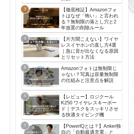
【徹底検証】Amazonフォ
トはなぜ「怖い」と言われ
る？無制限の落とし穴と2
年放置の削除ルール
【片方聞こえない】ワイヤ
レスイヤホンの直し方4選
｜急に音が出なくなる原因
とリセット方法
Amazonフォトは無制限じ
ゃない？写真は容量無制限
の仕組みと注意点を解説
【レビュー】ロジクール
K250 ワイヤレスキーボー
ド｜デスクをスッキリさせ
る快適タイピング機
【PowerIQとは？】Anker独
自の「自動最適充電」と