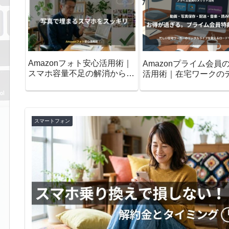
Amazonフォト安心活用術｜
Amazonプライム会員
スマホ容量不足の解消から削
活用術｜在宅ワークの
除ルールまで
ルライフを変えるロー
プ
スマートフォン