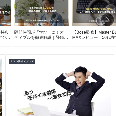
の特典
隙間時間が「学び」に！オー
【Bose監修】Master B
デジタ
ディブルを徹底解説｜登録・
MAXレビュー｜50代在
ドマッ
活用・解約の疑問をまとめて
ーカーが驚いた「疲れ
解決
入感」
スマホ快適化グッズ