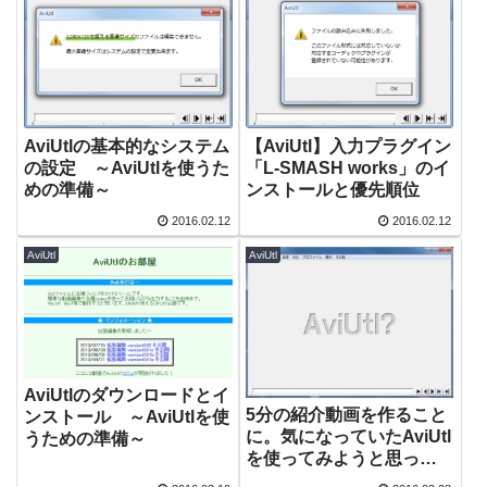
AviUtlの基本的なシステム
【AviUtl】入力プラグイン
の設定 ～AviUtlを使うた
「L-SMASH works」のイ
めの準備～
ンストールと優先順位
2016.02.12
2016.02.12
AviUtl
AviUtl
AviUtlのダウンロードとイ
5分の紹介動画を作ること
ンストール ～AviUtlを使
に。気になっていたAviUtl
うための準備～
を使ってみようと思った
理由。