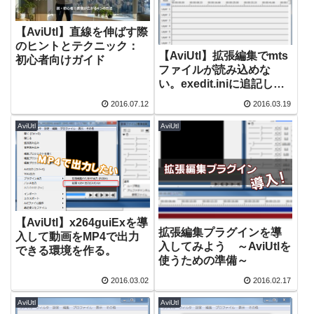
【AviUtl】直線を伸ばす際
のヒントとテクニック：
【AviUtl】拡張編集でmts
初心者向けガイド
ファイルが読み込めな
い。exedit.iniに追記して
読める拡張子を増やして
2016.07.12
2016.03.19
みる。
AviUtl
AviUtl
【AviUtl】x264guiExを導
拡張編集プラグインを導
入して動画をMP4で出力
入してみよう ～AviUtlを
できる環境を作る。
使うための準備～
2016.03.02
2016.02.17
AviUtl
AviUtl