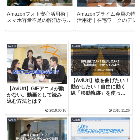
Amazonフォト安心活用術｜
Amazonプライム会員の特
スマホ容量不足の解消から削
活用術｜在宅ワークのデジ
除ルールまで
ルライフを変えるロードマ
プ
AviUtl
AviUtl
【AviUtl】線を曲げたい！
動かしたい！自由に動く
【AviUtl】GIFアニメが動
線「移動軌跡」を使って
かない。動画として読み
みよう。
込む方法とは？
2019.06.18
2018.11.26
AviUtl
AviUtl