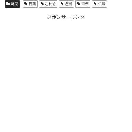
雑記
目薬
忘れる
怠慢
面倒
仏壇
スポンサーリンク