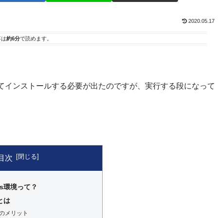
2020.05.17
事は
約6分
で読めます。
してインストールする必要が出たのですが、実行する段になって
目次
ss環境って？
 とは
ess のメリット