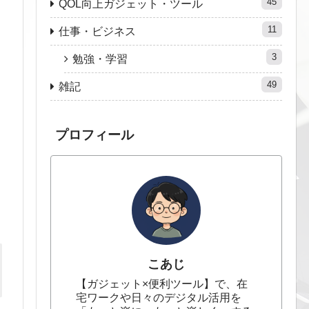
45
QOL向上ガジェット・ツール
11
仕事・ビジネス
3
勉強・学習
49
雑記
プロフィール
こあじ
【ガジェット×便利ツール】で、在
宅ワークや日々のデジタル活用を