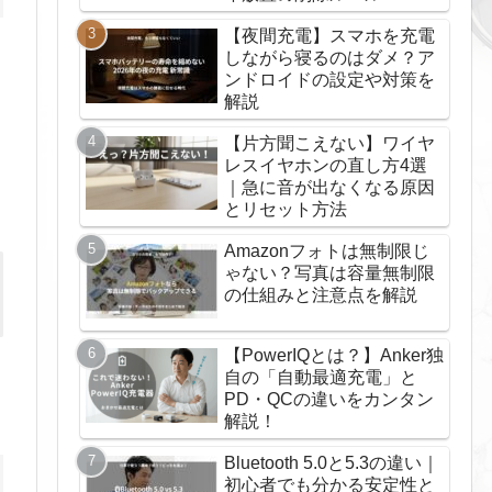
【夜間充電】スマホを充電
しながら寝るのはダメ？ア
ンドロイドの設定や対策を
解説
【片方聞こえない】ワイヤ
レスイヤホンの直し方4選
｜急に音が出なくなる原因
とリセット方法
Amazonフォトは無制限じ
ゃない？写真は容量無制限
の仕組みと注意点を解説
【PowerIQとは？】Anker独
自の「自動最適充電」と
PD・QCの違いをカンタン
解説！
Bluetooth 5.0と5.3の違い｜
初心者でも分かる安定性と