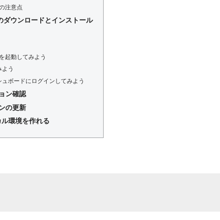
ss の注意点
ress のダウンロードとインストール
ress を起動してみよう
みよう
ダッシュボードにログインしてみよう
ージョン確認
ジョンの更新
カル環境を作れる
？