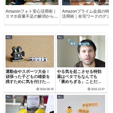
Amazonフォト安心活用術｜
Amazonプライム会員の特
スマホ容量不足の解消から削
活用術｜在宅ワークのデジ
除ルールまで
ルライフを変えるロードマ
プ
雑記
雑記
やる気を起こさせる特効
運動会やスポーツ大会！
薬はベタでもなんでも
頑張った子どもの雄姿を
「褒めちぎる」ことだっ
残すために気を付けたい
た。
動画作成5つのポイント
2016.08.19
2015.12.07
雑記
雑記