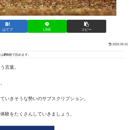
はてブ
LINE
コピー
2020.05.01
事は
約5分
で読めます。
いう言葉。
す。
っていきそうな勢いのサブスクリプション。
い体験をたくさんしていきましょう。