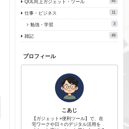
45
QOL向上ガジェット・ツール
11
仕事・ビジネス
3
勉強・学習
49
雑記
プロフィール
こあじ
【ガジェット×便利ツール】で、在
宅ワークや日々のデジタル活用を