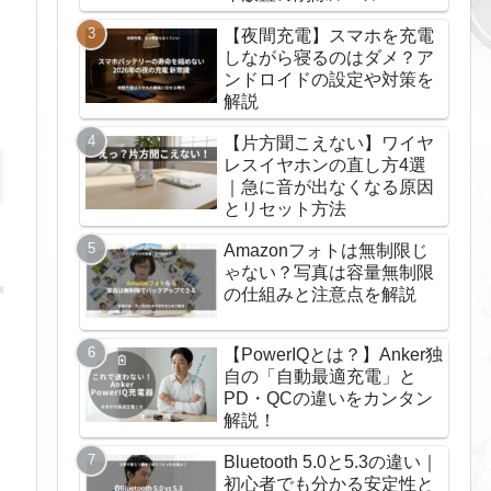
【夜間充電】スマホを充電
しながら寝るのはダメ？ア
ンドロイドの設定や対策を
解説
【片方聞こえない】ワイヤ
レスイヤホンの直し方4選
｜急に音が出なくなる原因
とリセット方法
Amazonフォトは無制限じ
ゃない？写真は容量無制限
の仕組みと注意点を解説
【PowerIQとは？】Anker独
自の「自動最適充電」と
PD・QCの違いをカンタン
解説！
Bluetooth 5.0と5.3の違い｜
初心者でも分かる安定性と